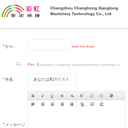
Changzhou Changhong Xianglong
Machinery Technology Co., Ltd
から:
Enter Your Email
に:
Pan
(
Changzhou Changhong Xianglong Machinery Technology Co.,
)
Ltd
件名:
メッセージ: