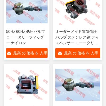
50Hz 60Hz 低圧バルブ
オーダーメイド電気低圧
ローータリーフィッダ
バルブ ステンレス鋼 ディ
ー ナイロン
スペンサー ローータリー
肺
最高 の 価格 を 入手
最高 の 価格 を 入手
する
する