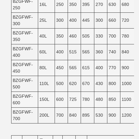
BZGFWF-
16L
250
350
395
270
630
680
250
BZGFWF-
25L
300
400
445
300
660
720
300
BZGFWF-
40L
350
460
505
330
700
780
350
BZGFWF-
60L
400
515
565
360
740
840
400
BZGFWF-
80L
450
565
615
400
770
900
450
BZGFWF-
110L
500
620
670
430
800
1000
500
BZGFWF-
150L
600
725
780
480
850
1100
600
BZGFWF-
200L
700
840
895
530
900
1200
700