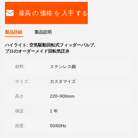
最高 の 価格 を 入手 する
製品詳細
製品説明
ハイライト:
空気駆動回転式フィッダーバルブ
,
プロのオーダーメイド回転気圧弁
材料:
ステンレス鋼
サイズ:
カスタマイズ
高さ:
220~900mm
保証:
1 年
頻度:
50/60Hz