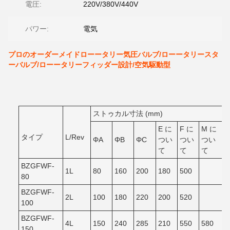
電圧:
220V/380V/440V
パワー:
電気
プロのオーダーメイドローータリー気圧バルブ/ローータリースタ
ーバルブ/ローータリーフィッダー設計/空気駆動型
ストゥカル寸法 (mm)
E に
F に
M に
タイプ
L/Rev
ΦA
ΦB
ΦC
つい
つい
つい
て
て
て
BZGFWF-
1L
80
160
200
180
500
80
BZGFWF-
2L
100
180
220
200
520
100
BZGFWF-
4L
150
240
285
210
550
580
150