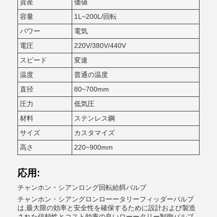
資産
価値
容量
1L~200L/回転
パワー
電気
電圧
220V/380V/440V
スピード
変速
温度
普通の温度
直径
80~700mm
圧力
低気圧
材料
ステンレス鋼
サイズ
カスタマイズ
高さ
220~900mm
応用:
チャンホン・シアンロング回転給餌バルブ
チャンホン・シアングロンローータリーフィッダーバルブ
は,最大限の効率と安全性を確保するために設計および製造
された信頼性とコスト効率の良いローータリー制御バルブ