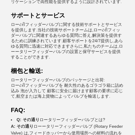
リケーションで高性能を提供するように設計されています.
サポートとサービス
ローટરીフィッダーバルブに関する技術サポートとサービス
を提供します.当社の技術サポートチームは,ローટરીフィッ
ダーバルブに関連するあらゆる質問に答え,解決策を提供す
るために訓練されています.顧客サポートを24/7提供し,あら
ゆる質問に迅速に対応できますさらに,私たちのチームは,ロ
ーータリーフィッダーバルブの設置と保守サービスを提供
することができます.
梱包と輸送:
ロータリーフィッダーバルブのパッケージと出荷:
ローટરીフィッダーバルブを 耐久性のあるゴラゴラ箱に詰め
込み 泡が入力して 顧客に安全に届けます顧客の要求に応じ
て,航空または海上貨物によってバルブを輸送します.
FAQ:
Q: その通り
ロータリーフィッダーバルブとは?
A: その通り
ローータリーフィッダーバルブ (Rotary Feeder
Valve) は,フィードホッパーから使用場所への材料の流れを