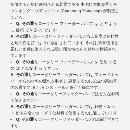
制御するために使用される装置である.中国に本拠を置くチ
ャンホング・シアングロン (Chanhong Xianglong) が製造し
ている.
Q: その通り
ロータリー フィーダー バルブ は どの よう
に 信頼 できる の です か
A: その通り
ローータリーフィッダーバルブは,高度に信頼性
と耐久性を持つように設計されています.それは,重量使用と
厳しい条件に耐えられる強い耐久性のある材料で構築され
ています.
Q: その通り
ロータリー フィーダー バルブ を 使用 する
の は どんな 利点 です か.
A: その通り
ローータリーフィッダーバルブは,フィードホッ
パーからの材料の流れを制御し,調節するのに役立つ高効率
の装置です.また,インストールと保守も簡単です.
Q: その通り
ローータリーフィッダーバルブはどんな材料
で使えますか?
A: その通り
ローータリーフィッダーバルブは,穀物,ペレッ
ト,粉末を含むさまざまな材料で使用するのに適しています.
Q: その通り
ローータリーフィッダーバルブは保証付きで
すか.