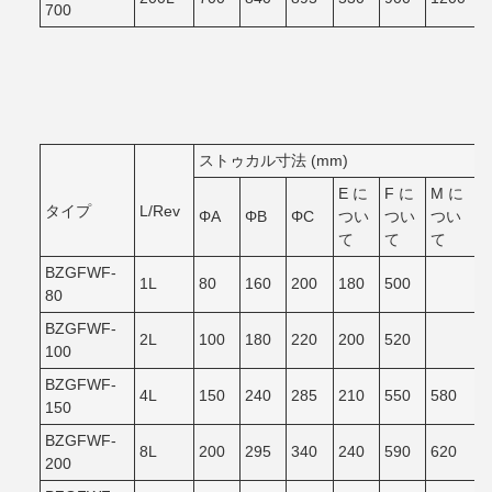
700
ストゥカル寸法 (mm)
E に
F に
M に
タイプ
L/Rev
ΦA
ΦB
ΦC
つい
つい
つい
て
て
て
BZGFWF-
1L
80
160
200
180
500
80
BZGFWF-
2L
100
180
220
200
520
100
BZGFWF-
4L
150
240
285
210
550
580
150
BZGFWF-
8L
200
295
340
240
590
620
200