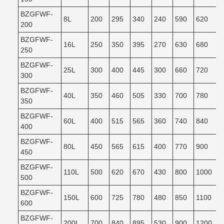
BZGFWF-
8L
200
295
340
240
590
620
200
BZGFWF-
16L
250
350
395
270
630
680
250
BZGFWF-
25L
300
400
445
300
660
720
300
BZGFWF-
40L
350
460
505
330
700
780
350
BZGFWF-
60L
400
515
565
360
740
840
400
BZGFWF-
80L
450
565
615
400
770
900
450
BZGFWF-
110L
500
620
670
430
800
1000
500
BZGFWF-
150L
600
725
780
480
850
1100
600
BZGFWF-
200L
700
840
895
530
900
1200