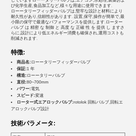
していますローータリーバルブは,エアコン,水処理,製薬およ
び化学生産,食品加工など,様々な用途に使用できます.
ローータリーフィッダーバルブは,堅牢な設計と材料により
耐久性があり,信頼性があります. 設置,保守,操作が簡単で,最
小限の保守で最適なパフォーマンスを提供します.ローター
バルブ は 精密 な 制御 と 高度 な 正確 性 を 提供 し ますさ
らに,設計により低エネルギー消費も確保され,運用コストも
削減されます.
特徴:
商品名:
ローータリーフィッダーバルブ
保証:
1 年
構造:
ローータリーバルブ
直径:
80~700mm
パワー:
電気
スピード:
変速
ローター式エアロックバルブ:
rotolok 回転バルブ,回転エ
アロックバルブ設計
技術パラメータ: