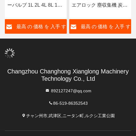
ーバルブ 1L 2L 4L 8L 16L
エアロック 塵収集機 炭素
25L 40L
鋼
す
最高 の 価格 を 入手 す
最高 の 価格 を 入手 す
る
る
Changzhou Changhong Xianglong Machinery
Technology Co., Ltd
892127247@qq.com
86-519-86352543
チャン州市,武津区,ニータン町,ルクシ工業公園