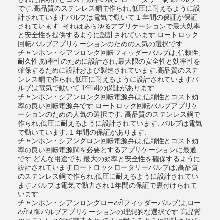
です.高品質のステンレス鋼で作られ,低圧に耐えるように設
計されていますバルブは電気で動いて 1 年間の保証が保証
されています. それはあらゆるアプリケーションで最大効率
と安全性を提供するように設計されています.ロートロック
回転バルブアプリケーションのための人気の選択です.
チャンホン・シアンロング回転フィッダーバルブは,信頼性,
耐久性,効率性のために設計され,最大限の安全性と効率性を
確保するために設計および製造されています.高品質のステ
ンレス鋼で作られ,低圧に耐えるように設計されていますバ
ルブは電気で動いて 1年間の保証があります
チャンホン・シアンロング回転電源弁は,信頼性とコスト効
率の良い回転電源弁です.ロートロック回転バルブアプリケ
ーションのための人気の選択です. 高品質のステンレス鋼で
作られ,低圧に耐えるように設計されています. バルブは電気
で動いています. 1 年間の保証があります.
チャンホン・シアングロン回転電源弁は,信頼性とコスト効
率の良い回転電源閥を必要とするアプリケーションに最適
です.どんな用途でも 最大の効率と安全性を確保するように
設計されていますロートロックロータリーバルブは,高品質
のステンレス鋼で作られ,低圧に耐えるように設計されてい
ます.バルブは電気で動力され,1年間の保証で裏付けられて
います.
チャンホン・シアンロングローટરીフィッダーバルブは,ロー
ટરી制御バルブアプリケーションの理想的な選択です.高品質