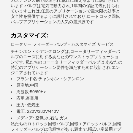
のステンレス鋼で製造され,低圧に耐えるように設計されて
います.バルブは電気で動力され,1年間の保証で裏付けられ
ていますこれは,任意のアプリケーションで最大限の効率と
安全性を提供するように設計されており,ロートロック回転
バルブアプリケーションの人気の選択肢です.
カスタマイズ:
ロータリー フィーダー バルブ - カスタマイズ サービス
チャンホン・シアングロングは,ローータリーフィッダーバ
ルブのニーズに対するあなたのワンストップソリューショ
ンです. 私たちのローータリーフィッダーバルブは,あなたの
特定のアプリケーション要件を満たすために設計され,エン
ジニアされています.
ブランド名:チャンホン・シアンロン
原産地:中国
周波数:50/60Hz
応用:産業用
圧力: 低気圧
電圧: 220V/380V/440V
メディア: 空気,水,石油,ガス
私たちのロトロック回転バルブ,回転エアロックバルブ,回転
フィッダーバルブは信頼性があり,頑丈で,幅広い産業用アプ