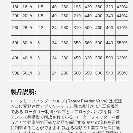
18L
18L/r
1.5
40
280
195
420
380
320
420*420
20L
20L/r
1.5
40
280
210
440
400
340
440*440
26L
26L/r
2.2
24
280
310
500
460
400
510*510
30L
30L/r
3
24
280
350
560
500
440
550*550
40L
40L/l
3
24
280
450
620
558
500
620*620
50L
50L/l
3
24
280
500
650
600
540
650*650
製品説明:
ロータリーフィッダーバルブ (Rotary Feeder Valve) は,低圧
および変動速度アプリケーション用に設計された工業機器
である.ロータリー制御バルブとエアロックバルブを持つス
テンレス鋼構造で構成されている.ローターフィッダーを使
うことで効率的で正確な給餌を保証する,材料の流れを正確
に制御することができます.異なる種類の工業プロセスに適