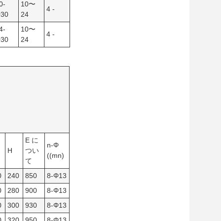
0-
10〜
4 -
30
24
4-
10〜
4 -
30
24
E に
n-Φ
H
つい
((mn)
て
0
240
850
8-Φ13
0
280
900
8-Φ13
0
300
930
8-Φ13
0
320
950
8-Φ13