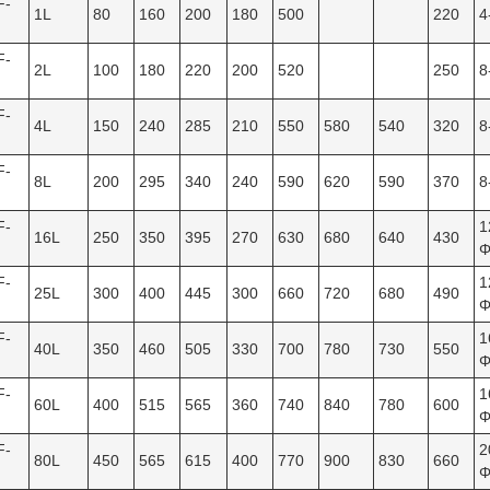
F-
1L
80
160
200
180
500
220
4
F-
2L
100
180
220
200
520
250
8
F-
4L
150
240
285
210
550
580
540
320
8
F-
8L
200
295
340
240
590
620
590
370
8
F-
1
16L
250
350
395
270
630
680
640
430
Φ
F-
1
25L
300
400
445
300
660
720
680
490
Φ
F-
1
40L
350
460
505
330
700
780
730
550
Φ
F-
1
60L
400
515
565
360
740
840
780
600
Φ
F-
2
80L
450
565
615
400
770
900
830
660
Φ