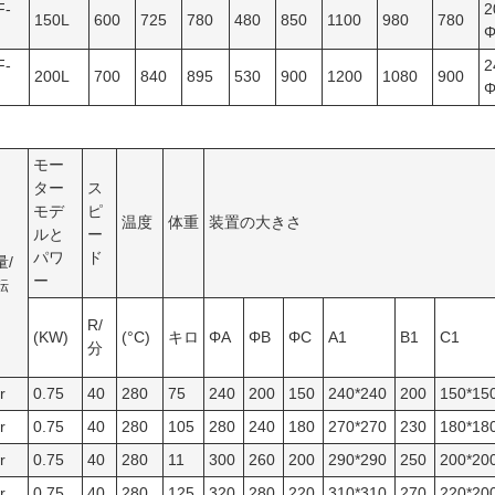
F-
2
150L
600
725
780
480
850
1100
980
780
Φ
F-
2
200L
700
840
895
530
900
1200
1080
900
Φ
モー
ター
ス
モデ
ピ
温度
体重
装置の大きさ
ルと
ー
パワ
ド
量/
ー
転
R/
(KW)
(°C)
キロ
ΦA
ΦB
ΦC
A1
B1
C1
分
r
0.75
40
280
75
240
200
150
240*240
200
150*15
r
0.75
40
280
105
280
240
180
270*270
230
180*18
r
0.75
40
280
11
300
260
200
290*290
250
200*20
r
0.75
40
280
125
320
280
220
310*310
270
220*20