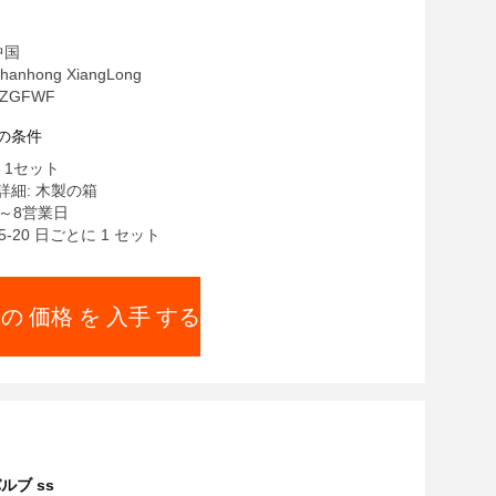
中国
nhong XiangLong
ZGFWF
の条件
 1セット
細: 木製の箱
5～8営業日
5-20 日ごとに 1 セット
 の 価格 を 入手 する
ルブ ss