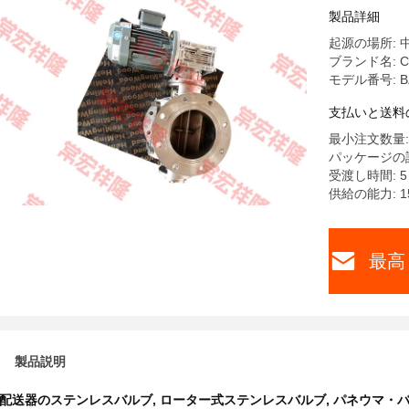
製品詳細
起源の場所: 
ブランド名: Cha
モデル番号: B
支払いと送料
最小注文数量:
パッケージの詳
受渡し時間: 
供給の能力: 1
最高
製品説明
配送器のステンレスバルブ
,
ローター式ステンレスバルブ
,
パネウマ・バ