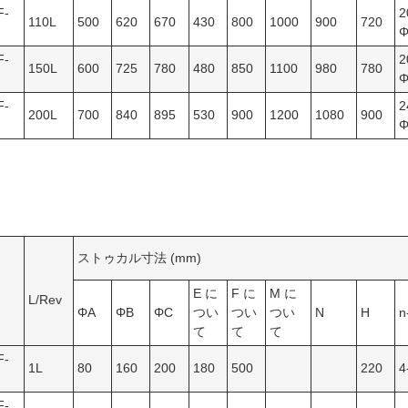
F-
2
110L
500
620
670
430
800
1000
900
720
Φ
F-
2
150L
600
725
780
480
850
1100
980
780
Φ
F-
2
200L
700
840
895
530
900
1200
1080
900
Φ
ストゥカル寸法 (mm)
E に
F に
M に
L/Rev
ΦA
ΦB
ΦC
つい
つい
つい
N
H
n
て
て
て
F-
1L
80
160
200
180
500
220
4
F-