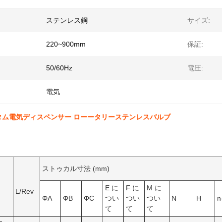
ステンレス鋼
サイズ:
220~900mm
保証:
50/60Hz
電圧:
電気
タム電気ディスペンサー ローータリーステンレスバルブ
ストゥカル寸法 (mm)
E に
F に
M に
L/Rev
ΦA
ΦB
ΦC
つい
つい
つい
N
H
n
て
て
て