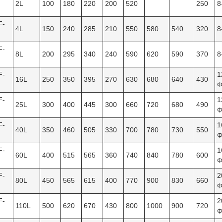
2L
100
180
220
200
520
250
8
F-
4L
150
240
285
210
550
580
540
320
8
F-
8L
200
295
340
240
590
620
590
370
8
F-
1
16L
250
350
395
270
630
680
640
430
Φ
F-
1
25L
300
400
445
300
660
720
680
490
Φ
F-
1
40L
350
460
505
330
700
780
730
550
Φ
F-
1
60L
400
515
565
360
740
840
780
600
Φ
F-
2
80L
450
565
615
400
770
900
830
660
Φ
F-
2
110L
500
620
670
430
800
1000
900
720
Φ