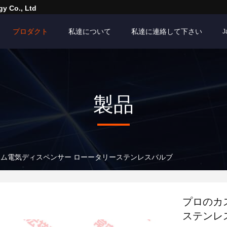
y Co., Ltd
プロダクト
私達について
私達に連絡して下さい
J
製品
ム電気ディスペンサー ローータリーステンレスバルブ
プロのカ
ステンレ