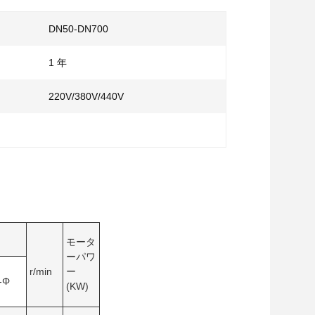
DN50-DN700
1 年
220V/380V/440V
モータ
ーパワ
r/min
ー
-Φ
(KW)