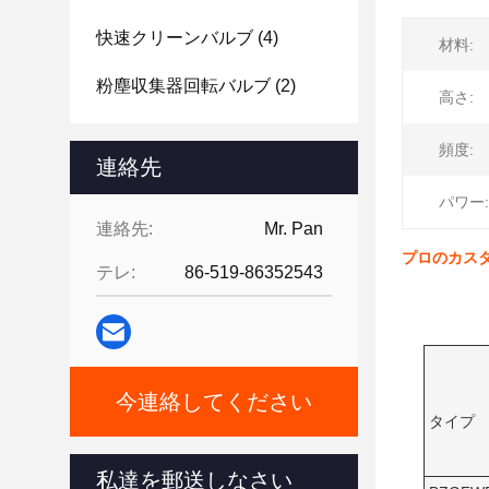
快速クリーンバルブ
(4)
材料:
粉塵収集器回転バルブ
(2)
高さ:
頻度:
連絡先
パワー:
連絡先:
Mr. Pan
プロのカス
テレ:
86-519-86352543
今連絡してください
タイプ
私達を郵送しなさい