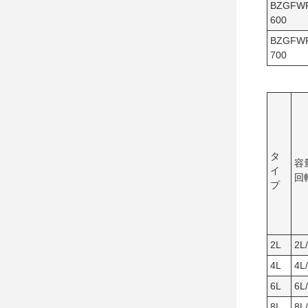
BZGFW
600
BZGFW
700
タ
容
イ
回
プ
2L
2L/
4L
4L/
6L
6L/
8L
8L/