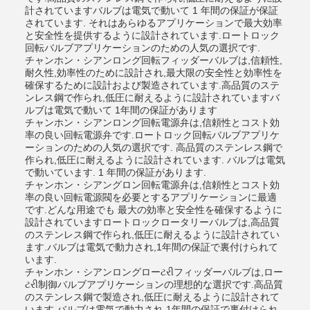
計されていますバルブは電気で動いて 1 年間の保証が保証
されています. それはあらゆるアプリケーションで最大効率
と安全性を提供するように設計されています.ロートロック
回転バルブアプリケーションのための人気の選択です.
チャンホン・シアンロング回転フィッダーバルブは,信頼性,
耐久性,効率性のために設計され,最大限の安全性と効率性を
確保するために設計および製造されています.高品質のステ
ンレス鋼で作られ,低圧に耐えるように設計されていますバ
ルブは電気で動いて 1年間の保証があります
チャンホン・シアンロング回転電源弁は,信頼性とコスト効
率の良い回転電源弁です.ロートロック回転バルブアプリケ
ーションのための人気の選択です. 高品質のステンレス鋼で
作られ,低圧に耐えるように設計されています. バルブは電気
で動いています. 1 年間の保証があります.
チャンホン・シアングロン回転電源弁は,信頼性とコスト効
率の良い回転電源閥を必要とするアプリケーションに最適
です.どんな用途でも 最大の効率と安全性を確保するように
設計されていますロートロックロータリーバルブは,高品質
のステンレス鋼で作られ,低圧に耐えるように設計されてい
ます.バルブは電気で動力され,1年間の保証で裏付けられて
います.
チャンホン・シアンロングローટરીフィッダーバルブは,ロー
ટરી制御バルブアプリケーションの理想的な選択です.高品質
のステンレス鋼で製造され,低圧に耐えるように設計されて
います.バルブは電気で動力され,1年間の保証で裏付けられ