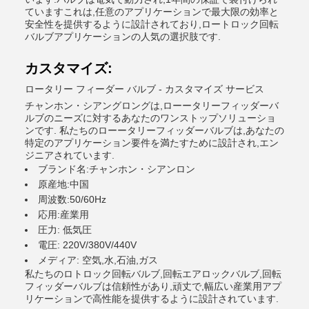
ていますこれは,任意のアプリケーションで最大限の効率と
安全性を提供するように設計されており,ロートロック回転
バルブアプリケーションの人気の選択肢です.
カスタマイズ:
ロータリー フィーダー バルブ - カスタマイズ サービス
チャンホン・シアングロングは,ローータリーフィッダーバ
ルブのニーズに対するあなたのワンストップソリューショ
ンです. 私たちのローータリーフィッダーバルブは,あなたの
特定のアプリケーション要件を満たすために設計され,エン
ジニアされています.
ブランド名:チャンホン・シアンロン
原産地:中国
周波数:50/60Hz
応用:産業用
圧力: 低気圧
電圧: 220V/380V/440V
メディア: 空気,水,石油,ガス
私たちのロトロック回転バルブ,回転エアロックバルブ,回転
フィッダーバルブは信頼性があり,頑丈で,幅広い産業用アプ
リケーションで高性能を提供するように設計されています.