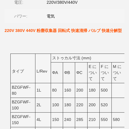
電圧:
220V/380V/440V
パワー:
電気
220V 380V 440V 粉塵収集器 回転式 快速清掃 バルブ 快速分解型
ストゥカル寸法 (mm)
E に
F に
M に
タイプ
L/Rev
ΦA
ΦB
ΦC
つい
つい
つい
て
て
て
BZGFWF-
1L
80
160
200
180
500
80
BZGFWF-
2L
100
180
220
200
520
100
BZGFWF-
4L
150
240
285
210
550
580
150