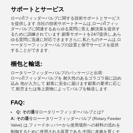
サポートとサービス
ローટરીフィッダーバルブに関する技術サポートとサービス
を提供します.当社の技術サポートチームは,ローટરીフィッ
ダーバルブに関連するあらゆる質問に答え,解決策を提供す
るために訓練されています.顧客サポートを24/7提供し,あら
ゆる質問に迅速に対応できますさらに,私たちのチームは,ロ
ーータリーフィッダーバルブの設置と保守サービスを提供
することができます.
梱包と輸送:
ロータリーフィッダーバルブのパッケージと出荷:
ローટરીフィッダーバルブを 耐久性のあるゴラゴラ箱に詰め
込み 泡が入力して 顧客に安全に届けます顧客の要求に応じ
て,航空または海上貨物によってバルブを輸送します.
FAQ:
Q: その通り
ロータリーフィッダーバルブとは?
A: その通り
ローータリーフィッダーバルブ (Rotary Feeder
Valve) は,フィードホッパーから使用場所への材料の流れを
制御するために使用される装置である.中国に本拠を置くチ