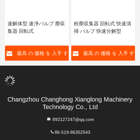
速解体型 速浄バルブ 塵収
粉塵収集器 回転式 快速清
集器 回転式
掃 バルブ 快速分解型
最高 の 価格 を 入手 す
最高 の 価格 を 入手 す
る
る
Changzhou Changhong Xianglong Machinery
Technology Co., Ltd
892127247@qq.com
86-519-86352543