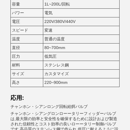
容量
1L~200L/回転
パワー
電気
電圧
220V/380V/440V
スピード
変速
温度
普通の温度
直径
80~700mm
圧力
低気圧
材料
ステンレス鋼
サイズ
カスタマイズ
高さ
220~900mm
応用:
チャンホン・シアンロング回転給餌バルブ
チャンホン・シアングロンローータリーフィッダーバルブ
は,最大限の効率と安全性を確保するために設計および製造
された信頼性とコスト効率の良いローータリー制御バルブ
です.高品質のステンレス鋼で作られ,低圧に耐えるように設