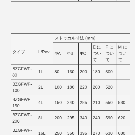
ストゥカル寸法 (mm)
E に
F に
M に
タイプ
L/Rev
ΦA
ΦB
ΦC
つい
つい
つい
て
て
て
BZGFWF-
1L
80
160
200
180
500
80
BZGFWF-
2L
100
180
220
200
520
100
BZGFWF-
4L
150
240
285
210
550
580
150
BZGFWF-
8L
200
295
340
240
590
620
200
BZGFWF-
16L
250
350
395
270
630
680