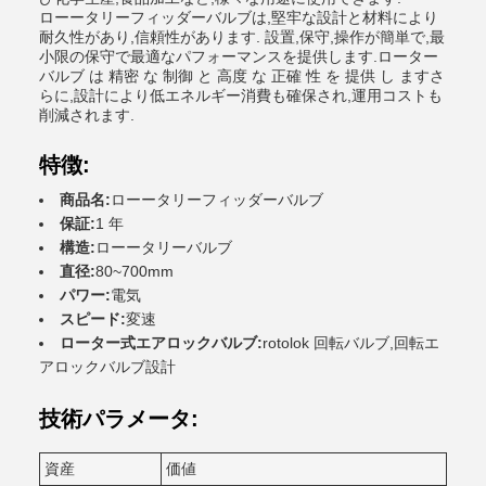
ローータリーフィッダーバルブは,堅牢な設計と材料により
耐久性があり,信頼性があります. 設置,保守,操作が簡単で,最
小限の保守で最適なパフォーマンスを提供します.ローター
バルブ は 精密 な 制御 と 高度 な 正確 性 を 提供 し ますさ
らに,設計により低エネルギー消費も確保され,運用コストも
削減されます.
特徴:
商品名:
ローータリーフィッダーバルブ
保証:
1 年
構造:
ローータリーバルブ
直径:
80~700mm
パワー:
電気
スピード:
変速
ローター式エアロックバルブ:
rotolok 回転バルブ,回転エ
アロックバルブ設計
技術パラメータ:
資産
価値