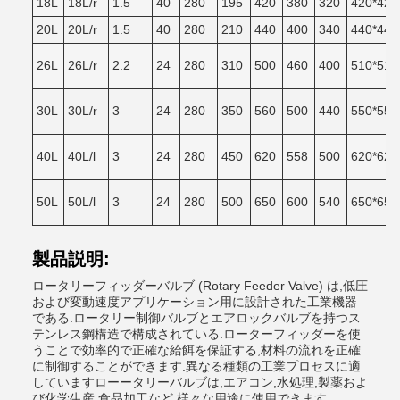
18L
18L/r
1.5
40
280
195
420
380
320
420*420
20L
20L/r
1.5
40
280
210
440
400
340
440*440
26L
26L/r
2.2
24
280
310
500
460
400
510*510
30L
30L/r
3
24
280
350
560
500
440
550*550
40L
40L/l
3
24
280
450
620
558
500
620*620
50L
50L/l
3
24
280
500
650
600
540
650*650
製品説明:
ロータリーフィッダーバルブ (Rotary Feeder Valve) は,低圧
および変動速度アプリケーション用に設計された工業機器
である.ロータリー制御バルブとエアロックバルブを持つス
テンレス鋼構造で構成されている.ローターフィッダーを使
うことで効率的で正確な給餌を保証する,材料の流れを正確
に制御することができます.異なる種類の工業プロセスに適
していますローータリーバルブは,エアコン,水処理,製薬およ
び化学生産,食品加工など,様々な用途に使用できます.