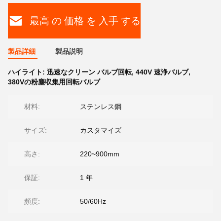
最高 の 価格 を 入手 する
製品詳細
製品説明
ハイライト:
迅速なクリーン バルブ回転
,
440V 速浄バルブ
,
380Vの粉塵収集用回転バルブ
材料:
ステンレス鋼
サイズ:
カスタマイズ
高さ:
220~900mm
保証:
1 年
頻度:
50/60Hz