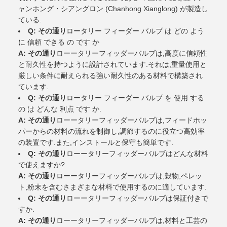
ャンホング・シアングロン (Chanhong Xianglong) が製造し
ている.
Q: その通り
ロータリー フィーダー バルブ は どの よう
に 信頼 できる の です か
A: その通り
ローータリーフィッダーバルブは,高度に信頼性
と耐久性を持つように設計されています.それは,重量使用と
厳しい条件に耐えられる強い耐久性のある材料で構築され
ています.
Q: その通り
ロータリー フィーダー バルブ を 使用 する
の は どんな 利点 です か.
A: その通り
ローータリーフィッダーバルブは,フィードホッ
パーからの材料の流れを制御し,調節するのに役立つ高効率
の装置です.また,インストールと保守も簡単です.
Q: その通り
ローータリーフィッダーバルブはどんな材料
で使えますか?
A: その通り
ローータリーフィッダーバルブは,穀物,ペレッ
ト,粉末を含むさまざまな材料で使用するのに適しています.
Q: その通り
ローータリーフィッダーバルブは保証付きで
すか.
A: その通り
ローータリーフィッダーバルブは,材料と工芸の