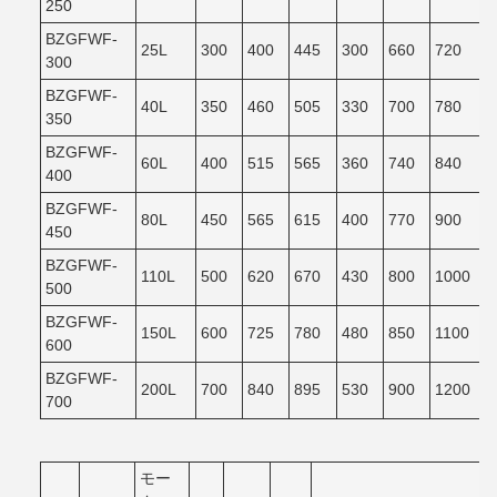
250
BZGFWF-
25L
300
400
445
300
660
720
300
BZGFWF-
40L
350
460
505
330
700
780
350
BZGFWF-
60L
400
515
565
360
740
840
400
BZGFWF-
80L
450
565
615
400
770
900
450
BZGFWF-
110L
500
620
670
430
800
1000
500
BZGFWF-
150L
600
725
780
480
850
1100
600
BZGFWF-
200L
700
840
895
530
900
1200
700
モー