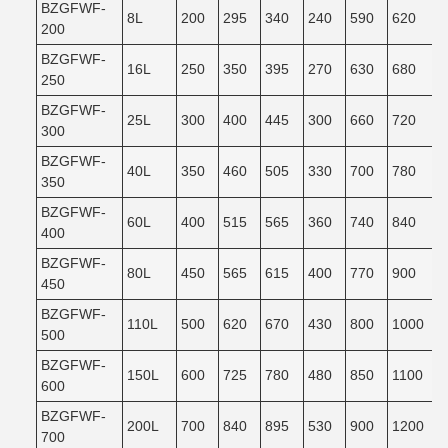
BZGFWF-
8L
200
295
340
240
590
620
200
BZGFWF-
16L
250
350
395
270
630
680
250
BZGFWF-
25L
300
400
445
300
660
720
300
BZGFWF-
40L
350
460
505
330
700
780
350
BZGFWF-
60L
400
515
565
360
740
840
400
BZGFWF-
80L
450
565
615
400
770
900
450
BZGFWF-
110L
500
620
670
430
800
1000
500
BZGFWF-
150L
600
725
780
480
850
1100
600
BZGFWF-
200L
700
840
895
530
900
1200
700