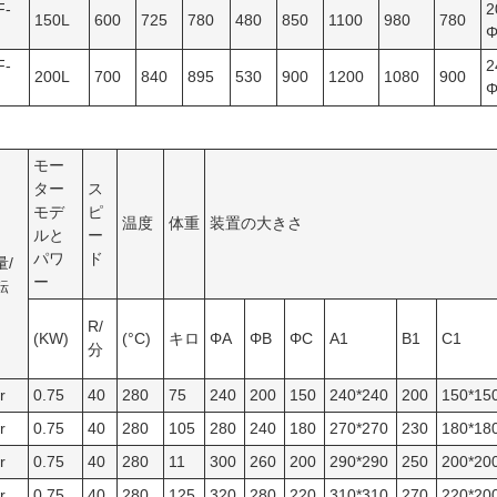
F-
2
150L
600
725
780
480
850
1100
980
780
Φ
F-
2
200L
700
840
895
530
900
1200
1080
900
Φ
モー
ター
ス
モデ
ピ
温度
体重
装置の大きさ
ルと
ー
パワ
ド
量/
ー
転
R/
(KW)
(°C)
キロ
ΦA
ΦB
ΦC
A1
B1
C1
分
r
0.75
40
280
75
240
200
150
240*240
200
150*15
r
0.75
40
280
105
280
240
180
270*270
230
180*18
r
0.75
40
280
11
300
260
200
290*290
250
200*20
r
0.75
40
280
125
320
280
220
310*310
270
220*20