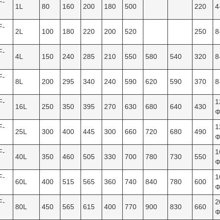
F-
1L
80
160
200
180
500
220
4
F-
2L
100
180
220
200
520
250
8
F-
4L
150
240
285
210
550
580
540
320
8
F-
8L
200
295
340
240
590
620
590
370
8
F-
1
16L
250
350
395
270
630
680
640
430
Φ
F-
1
25L
300
400
445
300
660
720
680
490
Φ
F-
1
40L
350
460
505
330
700
780
730
550
Φ
F-
1
60L
400
515
565
360
740
840
780
600
Φ
F-
2
80L
450
565
615
400
770
900
830
660
Φ