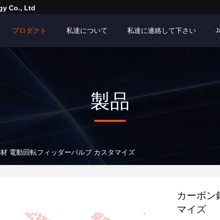
y Co., Ltd
プロダクト
私達について
私達に連絡して下さい
J
製品
材 電動回転フィッダーバルブ カスタマイズ
カーボン
マイズ