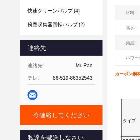
快速クリーンバルブ
(4)
材料:
粉塵収集器回転バルブ
(2)
高さ:
頻度:
連絡先
パワー:
連絡先:
Mr. Pan
カーボン鋼材
テレ:
86-519-86352543
今連絡してください
タイプ
私達を郵送しなさい