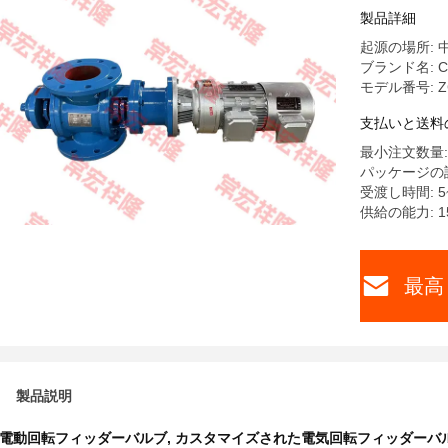
製品詳細
起源の場所: 
ブランド名: Cha
モデル番号: Z
支払いと送料
最小注文数量:
パッケージの詳
受渡し時間: 5
供給の能力: 1
最高
製品説明
電動回転フィッダーバルブ
,
カスタマイズされた電気回転フィッダーバ