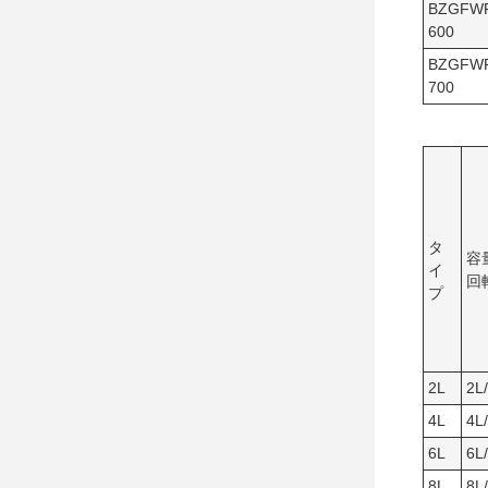
BZGFW
600
BZGFW
700
タ
容
イ
回
プ
2L
2L/
4L
4L/
6L
6L/
8L
8L/