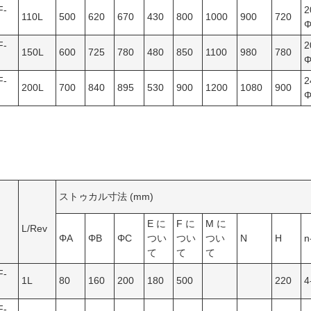
F-
2
110L
500
620
670
430
800
1000
900
720
Φ
F-
2
150L
600
725
780
480
850
1100
980
780
Φ
F-
2
200L
700
840
895
530
900
1200
1080
900
Φ
ストゥカル寸法 (mm)
E に
F に
M に
L/Rev
ΦA
ΦB
ΦC
つい
つい
つい
N
H
n
て
て
て
F-
1L
80
160
200
180
500
220
4
F-