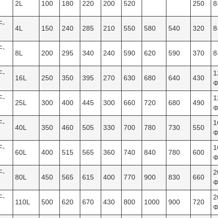
2L
100
180
220
200
520
250
8
F-
4L
150
240
285
210
550
580
540
320
8
F-
8L
200
295
340
240
590
620
590
370
8
F-
1
16L
250
350
395
270
630
680
640
430
Φ
F-
1
25L
300
400
445
300
660
720
680
490
Φ
F-
1
40L
350
460
505
330
700
780
730
550
Φ
F-
1
60L
400
515
565
360
740
840
780
600
Φ
F-
2
80L
450
565
615
400
770
900
830
660
Φ
F-
2
110L
500
620
670
430
800
1000
900
720
Φ