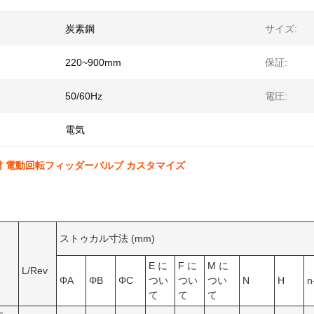
炭素鋼
サイズ:
220~900mm
保証:
50/60Hz
電圧:
電気
 電動回転フィッダーバルブ カスタマイズ
ストゥカル寸法 (mm)
E に
F に
M に
L/Rev
ΦA
ΦB
ΦC
つい
つい
つい
N
H
n
て
て
て