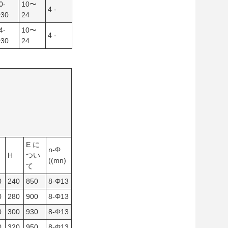
0-
10〜
4 -
30
24
4-
10〜
4 -
30
24
E に
n-Φ
H
つい
((mn)
て
0
240
850
8-Φ13
0
280
900
8-Φ13
0
300
930
8-Φ13
0
320
950
8-Φ13