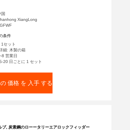
中国
nhong XiangLong
GFWF
の条件
 1セット
細: 木製の箱
~8 営業日
5-20 日ごとに 1 セット
 の 価格 を 入手 する
ルブ
,
炭素鋼のローータリーエアロックフィッダー