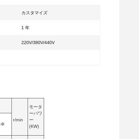
カスタマイズ
1 年
220V/380V/440V
モータ
ーパワ
r/min
ー
-Φ
(KW)