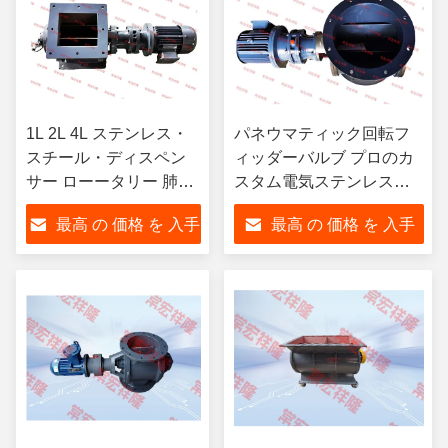
1L 2L 4L ステンレス・
パネウマティック回転フ
スチール・ディスペン
ィッダーバルブ プロのカ
サー ローータリー 肺弁
スタム電気ステンレスス
オーダーメイド 電気
チールディスペンサー
最高 の 価格 を 入手
最高 の 価格 を 入手
する
する