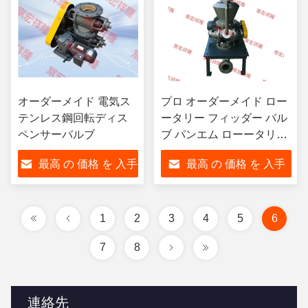
オーダーメイド 電気ス
プロ オーダーメイド ロー
テンレス鋼回転ディス
ータリー フィッダー バル
ペンサーバルブ
ブ パンエム ローータリー
スター バルブ
最高 の 価格 を 入手
最高 の 価格 を 入手
する
する
1
2
3
4
5
6
7
8
連絡先