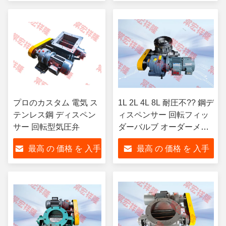
する
する
プロのカスタム 電気 ス
1L 2L 4L 8L 耐圧不?? 鋼デ
テンレス鋼 ディスペン
ィスペンサー 回転フィッ
サー 回転型気圧弁
ダーバルブ オーダーメイ
ド電気
最高 の 価格 を 入手
最高 の 価格 を 入手
する
する