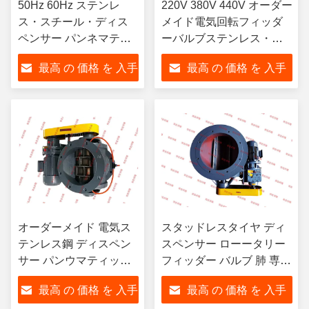
50Hz 60Hz ステンレ
220V 380V 440V オーダー
ス・スチール・ディス
メイド電気回転フィッダ
ペンサー パンネマティ
ーバルブステンレス・ス
ック・ローータリー・
チール・ディスペンサー
最高 の 価格 を 入手
最高 の 価格 を 入手
バルブ カスタム・電気
する
する
オーダーメイド 電気ス
スタッドレスタイヤ ディ
テンレス鋼 ディスペン
スペンサー ローータリー
サー パンウマティック
フィッダー バルブ 肺 専門
ローータリーバルブ
オーダーメイド 電動
最高 の 価格 を 入手
最高 の 価格 を 入手