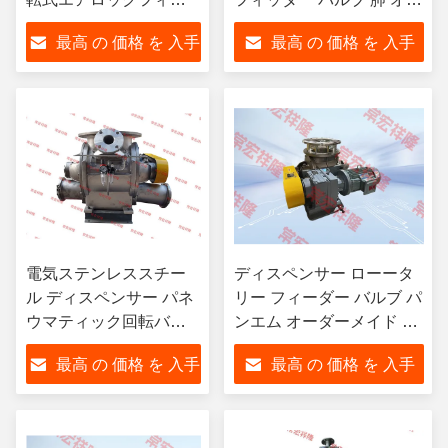
ダー カスタム電気
ダーメイド 電動
最高 の 価格 を 入手
最高 の 価格 を 入手
する
する
電気ステンレススチー
ディスペンサー ローータ
ル ディスペンサー パネ
リー フィーダー バルブ パ
ウマティック回転バル
ンエム オーダーメイド 電
ブ 炭素鋼
気ステンレス
最高 の 価格 を 入手
最高 の 価格 を 入手
する
する