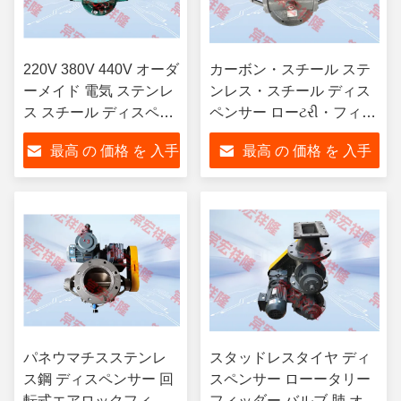
220V 380V 440V オーダ
カーボン・スチール ステ
ーメイド 電気 ステンレ
ンレス・スチール ディス
ス スチール ディスペン
ペンサー ローટરી・フィッ
サー パンエムティック
ダー・バルブ カスタム 電
最高 の 価格 を 入手
最高 の 価格 を 入手
ローータリー バルブ
気・空気
する
する
パネウマチスステンレ
スタッドレスタイヤ ディ
ス鋼 ディスペンサー 回
スペンサー ローータリー
転式エアロックフィッ
フィッダー バルブ 肺 オー