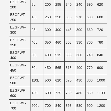
BZGFWF-
8L
200
295
340
240
590
620
200
BZGFWF-
16L
250
350
395
270
630
680
250
BZGFWF-
25L
300
400
445
300
660
720
300
BZGFWF-
40L
350
460
505
330
700
780
350
BZGFWF-
60L
400
515
565
360
740
840
400
BZGFWF-
80L
450
565
615
400
770
900
450
BZGFWF-
110L
500
620
670
430
800
1000
500
BZGFWF-
150L
600
725
780
480
850
1100
600
BZGFWF-
200L
700
840
895
530
900
1200
700