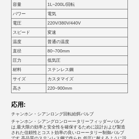
容量
1L~200L/回転
パワー
電気
電圧
220V/380V/440V
スピード
変速
温度
普通の温度
直径
80~700mm
圧力
低気圧
材料
ステンレス鋼
サイズ
カスタマイズ
高さ
220~900mm
応用:
チャンホン・シアンロング回転給餌バルブ
チャンホン・シアングロンローータリーフィッダーバルブ
は,最大限の効率と安全性を確保するために設計および製造
された信頼性とコスト効率の良いローータリー制御バルブ
です.高品質のステンレス鋼で作られ,低圧に耐えるように設