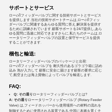
サポートとサービス
ローટરીフィッダーバルブに関する技術サポートとサービス
を提供します.当社の技術サポートチームは,ローટરીフィッ
ダーバルブに関連するあらゆる質問に答え,解決策を提供す
るために訓練されています.顧客サポートを24/7提供し,あら
ゆる質問に迅速に対応できますさらに,私たちのチームは,ロ
ーータリーフィッダーバルブの設置と保守サービスを提供
することができます.
梱包と輸送:
ロータリーフィッダーバルブのパッケージと出荷:
ローટરીフィッダーバルブを 耐久性のあるゴラゴラ箱に詰め
込み 泡が入力して 顧客に安全に届けます顧客の要求に応じ
て,航空または海上貨物によってバルブを輸送します.
FAQ:
Q: その通り
ロータリーフィッダーバルブとは?
A: その通り
ローータリーフィッダーバルブ (Rotary Feeder
Valve) は,フィードホッパーから使用場所への材料の流れを
制御するために使用される装置である.中国に本拠を置くチ