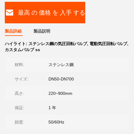
最高 の 価格 を 入手 する
製品詳細
製品説明
ハイライト:
ステンレス鋼の気圧回転バルブ
,
電動気圧回転バルブ
,
カスタムバルブ ss
材料:
ステンレス鋼
サイズ:
DN50-DN700
高さ:
220~900mm
保証:
1 年
頻度:
50/60Hz