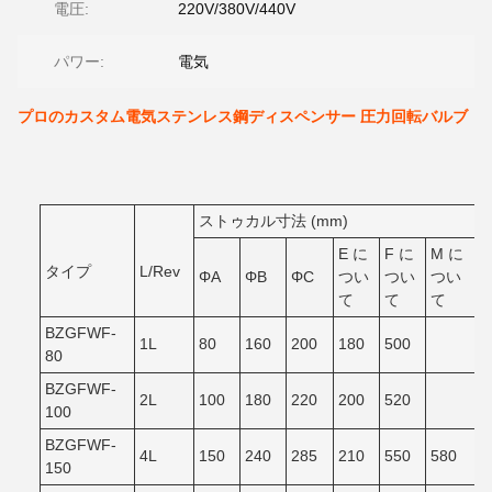
電圧:
220V/380V/440V
パワー:
電気
プロのカスタム電気ステンレス鋼ディスペンサー 圧力回転バルブ
ストゥカル寸法 (mm)
E に
F に
M に
タイプ
L/Rev
ΦA
ΦB
ΦC
つい
つい
つい
て
て
て
BZGFWF-
1L
80
160
200
180
500
80
BZGFWF-
2L
100
180
220
200
520
100
BZGFWF-
4L
150
240
285
210
550
580
150