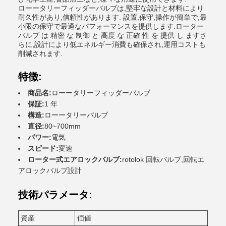
ローータリーフィッダーバルブは,堅牢な設計と材料により
耐久性があり,信頼性があります. 設置,保守,操作が簡単で,最
小限の保守で最適なパフォーマンスを提供します.ローター
バルブ は 精密 な 制御 と 高度 な 正確 性 を 提供 し ますさ
らに,設計により低エネルギー消費も確保され,運用コストも
削減されます.
特徴:
商品名:
ローータリーフィッダーバルブ
保証:
1 年
構造:
ローータリーバルブ
直径:
80~700mm
パワー:
電気
スピード:
変速
ローター式エアロックバルブ:
rotolok 回転バルブ,回転エ
アロックバルブ設計
技術パラメータ:
資産
価値