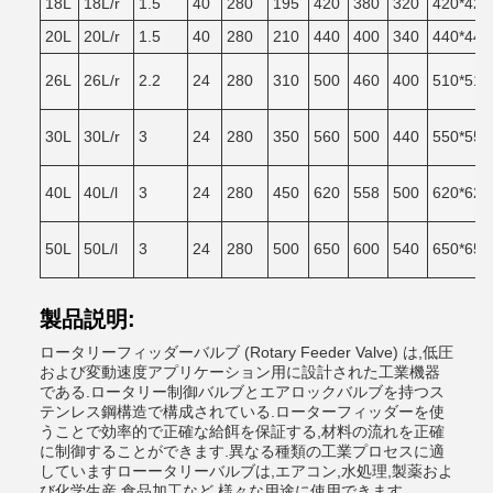
18L
18L/r
1.5
40
280
195
420
380
320
420*420
20L
20L/r
1.5
40
280
210
440
400
340
440*440
26L
26L/r
2.2
24
280
310
500
460
400
510*510
30L
30L/r
3
24
280
350
560
500
440
550*550
40L
40L/l
3
24
280
450
620
558
500
620*620
50L
50L/l
3
24
280
500
650
600
540
650*650
製品説明:
ロータリーフィッダーバルブ (Rotary Feeder Valve) は,低圧
および変動速度アプリケーション用に設計された工業機器
である.ロータリー制御バルブとエアロックバルブを持つス
テンレス鋼構造で構成されている.ローターフィッダーを使
うことで効率的で正確な給餌を保証する,材料の流れを正確
に制御することができます.異なる種類の工業プロセスに適
していますローータリーバルブは,エアコン,水処理,製薬およ
び化学生産,食品加工など,様々な用途に使用できます.