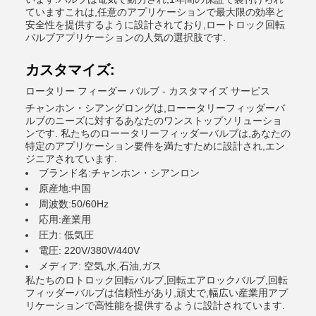
ていますこれは,任意のアプリケーションで最大限の効率と
安全性を提供するように設計されており,ロートロック回転
バルブアプリケーションの人気の選択肢です.
カスタマイズ:
ロータリー フィーダー バルブ - カスタマイズ サービス
チャンホン・シアングロングは,ローータリーフィッダーバ
ルブのニーズに対するあなたのワンストップソリューショ
ンです. 私たちのローータリーフィッダーバルブは,あなたの
特定のアプリケーション要件を満たすために設計され,エン
ジニアされています.
ブランド名:チャンホン・シアンロン
原産地:中国
周波数:50/60Hz
応用:産業用
圧力: 低気圧
電圧: 220V/380V/440V
メディア: 空気,水,石油,ガス
私たちのロトロック回転バルブ,回転エアロックバルブ,回転
フィッダーバルブは信頼性があり,頑丈で,幅広い産業用アプ
リケーションで高性能を提供するように設計されています.