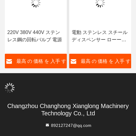
220V 380V 440V ステン
電動 ステンレス スチール
レス鋼の回転バルブ 電源
ディスペンサー ローータ
リー 肺弁
す
最高 の 価格 を 入手 す
最高 の 価格 を 入手 す
る
る
Changzhou Changhong Xianglong Machinery
Technology Co., Ltd
892127247@qq.com