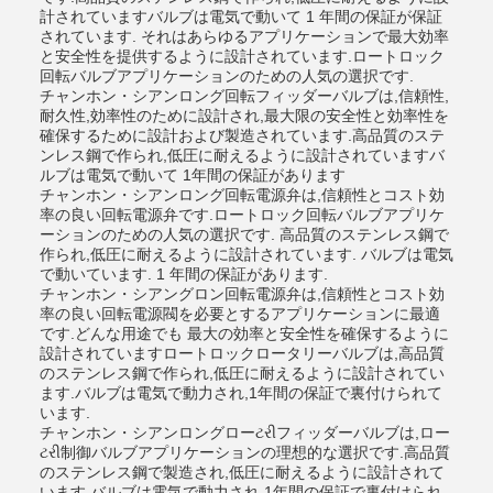
計されていますバルブは電気で動いて 1 年間の保証が保証
されています. それはあらゆるアプリケーションで最大効率
と安全性を提供するように設計されています.ロートロック
回転バルブアプリケーションのための人気の選択です.
チャンホン・シアンロング回転フィッダーバルブは,信頼性,
耐久性,効率性のために設計され,最大限の安全性と効率性を
確保するために設計および製造されています.高品質のステ
ンレス鋼で作られ,低圧に耐えるように設計されていますバ
ルブは電気で動いて 1年間の保証があります
チャンホン・シアンロング回転電源弁は,信頼性とコスト効
率の良い回転電源弁です.ロートロック回転バルブアプリケ
ーションのための人気の選択です. 高品質のステンレス鋼で
作られ,低圧に耐えるように設計されています. バルブは電気
で動いています. 1 年間の保証があります.
チャンホン・シアングロン回転電源弁は,信頼性とコスト効
率の良い回転電源閥を必要とするアプリケーションに最適
です.どんな用途でも 最大の効率と安全性を確保するように
設計されていますロートロックロータリーバルブは,高品質
のステンレス鋼で作られ,低圧に耐えるように設計されてい
ます.バルブは電気で動力され,1年間の保証で裏付けられて
います.
チャンホン・シアンロングローટરીフィッダーバルブは,ロー
ટરી制御バルブアプリケーションの理想的な選択です.高品質
のステンレス鋼で製造され,低圧に耐えるように設計されて
います.バルブは電気で動力され,1年間の保証で裏付けられ