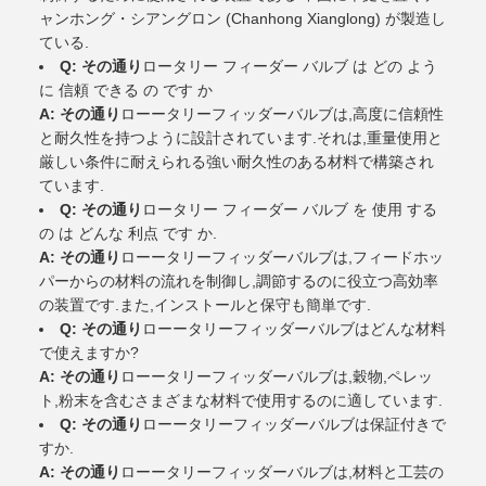
ャンホング・シアングロン (Chanhong Xianglong) が製造し
ている.
Q: その通り
ロータリー フィーダー バルブ は どの よう
に 信頼 できる の です か
A: その通り
ローータリーフィッダーバルブは,高度に信頼性
と耐久性を持つように設計されています.それは,重量使用と
厳しい条件に耐えられる強い耐久性のある材料で構築され
ています.
Q: その通り
ロータリー フィーダー バルブ を 使用 する
の は どんな 利点 です か.
A: その通り
ローータリーフィッダーバルブは,フィードホッ
パーからの材料の流れを制御し,調節するのに役立つ高効率
の装置です.また,インストールと保守も簡単です.
Q: その通り
ローータリーフィッダーバルブはどんな材料
で使えますか?
A: その通り
ローータリーフィッダーバルブは,穀物,ペレッ
ト,粉末を含むさまざまな材料で使用するのに適しています.
Q: その通り
ローータリーフィッダーバルブは保証付きで
すか.
A: その通り
ローータリーフィッダーバルブは,材料と工芸の