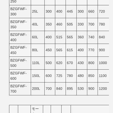
250
BZGFWF-
25L
300
400
445
300
660
720
300
BZGFWF-
40L
350
460
505
330
700
780
350
BZGFWF-
60L
400
515
565
360
740
840
400
BZGFWF-
80L
450
565
615
400
770
900
450
BZGFWF-
110L
500
620
670
430
800
1000
500
BZGFWF-
150L
600
725
780
480
850
1100
600
BZGFWF-
200L
700
840
895
530
900
1200
700
モー