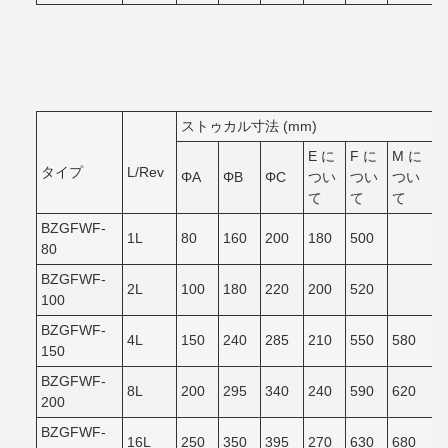
ストゥカル寸法 (mm)
E に
F に
M に
タイプ
L/Rev
ΦA
ΦB
ΦC
つい
つい
つい
て
て
て
BZGFWF-
1L
80
160
200
180
500
80
BZGFWF-
2L
100
180
220
200
520
100
BZGFWF-
4L
150
240
285
210
550
580
150
BZGFWF-
8L
200
295
340
240
590
620
200
BZGFWF-
16L
250
350
395
270
630
680