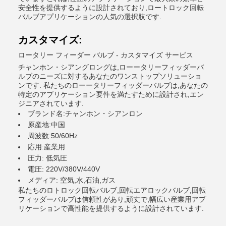
安全性を提供するように設計されており,ロートロック回転
バルブアプリケーションの人気の選択肢です.
カスタマイズ:
ロータリー フィーダー バルブ - カスタマイズ サービス
チャンホン・シアングロングは,ローータリーフィッダーバ
ルブのニーズに対するあなたのワンストップソリューショ
ンです. 私たちのローータリーフィッダーバルブは,あなたの
特定のアプリケーション要件を満たすために設計され,エン
ジニアされています.
ブランド名:チャンホン・シアンロン
原産地:中国
周波数:50/60Hz
応用:産業用
圧力: 低気圧
電圧: 220V/380V/440V
メディア: 空気,水,石油,ガス
私たちのロトロック回転バルブ,回転エアロックバルブ,回転
フィッダーバルブは信頼性があり,頑丈で,幅広い産業用アプ
リケーションで高性能を提供するように設計されています.