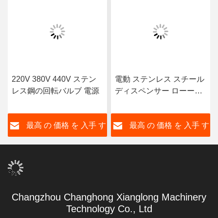
220V 380V 440V ステン
電動 ステンレス スチール
レス鋼の回転バルブ 電源
ディスペンサー ローータ
リー 肺弁
す
最高 の 価格 を 入手 す
最高 の 価格 を 入手 す
る
る
Changzhou Changhong Xianglong Machinery
Technology Co., Ltd