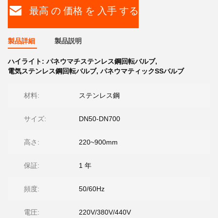
最高 の 価格 を 入手 する
製品詳細
製品説明
ハイライト:
パネウマチステンレス鋼回転バルブ
,
電気ステンレス鋼回転バルブ
,
パネウマティックSSバルブ
材料:
ステンレス鋼
サイズ:
DN50-DN700
高さ:
220~900mm
保証:
1 年
頻度:
50/60Hz
電圧:
220V/380V/440V