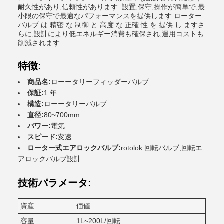
耐久性があり,信頼性があります. 設置,保守,操作が簡単で,最
小限の保守で最適なパフォーマンスを提供します.ローター
バルブ は 精密 な 制御 と 高度 な 正確 性 を 提供 し ますさ
らに,設計により低エネルギー消費も確保され,運用コストも
削減されます.
特徴:
商品名:
ローータリーフィッダーバルブ
保証:
1 年
構造:
ローータリーバルブ
直径:
80~700mm
パワー:
電気
スピード:
変速
ローター式エアロックバルブ:
rotolok 回転バルブ,回転エ
アロックバルブ設計
技術パラメータ:
資産
価値
容量
1L~200L/回転