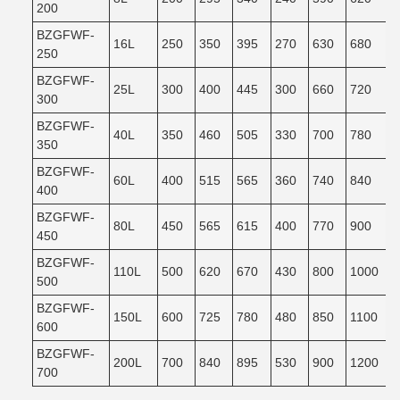
200
BZGFWF-
16L
250
350
395
270
630
680
250
BZGFWF-
25L
300
400
445
300
660
720
300
BZGFWF-
40L
350
460
505
330
700
780
350
BZGFWF-
60L
400
515
565
360
740
840
400
BZGFWF-
80L
450
565
615
400
770
900
450
BZGFWF-
110L
500
620
670
430
800
1000
500
BZGFWF-
150L
600
725
780
480
850
1100
600
BZGFWF-
200L
700
840
895
530
900
1200
700