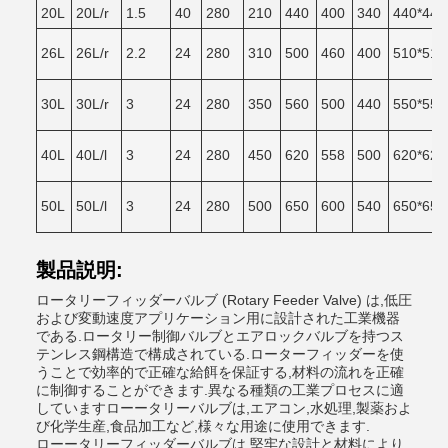
20L
20L/r
1.5
40
280
210
440
400
340
440*440
26L
26L/r
2.2
24
280
310
500
460
400
510*510
30L
30L/r
3
24
280
350
560
500
440
550*550
40L
40L/l
3
24
280
450
620
558
500
620*620
50L
50L/l
3
24
280
500
650
600
540
650*650
製品説明:
ロータリーフィッダーバルブ (Rotary Feeder Valve) は,低圧
および変動速度アプリケーション用に設計された工業機器
である.ロータリー制御バルブとエアロックバルブを持つス
テンレス鋼構造で構成されている.ローターフィッダーを使
うことで効率的で正確な給餌を保証する,材料の流れを正確
に制御することができます.異なる種類の工業プロセスに適
していますローータリーバルブは,エアコン,水処理,製薬およ
び化学生産,食品加工など,様々な用途に使用できます.
ローータリーフィッダーバルブは,堅牢な設計と材料により