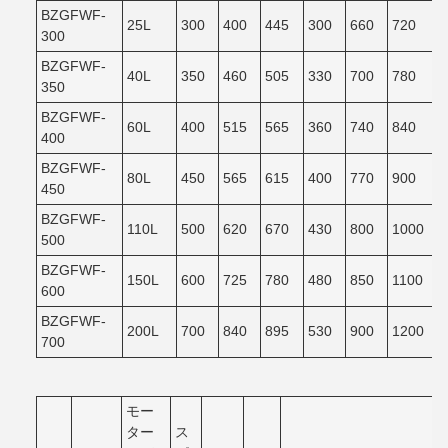
BZGFWF-
25L
300
400
445
300
660
720
300
BZGFWF-
40L
350
460
505
330
700
780
350
BZGFWF-
60L
400
515
565
360
740
840
400
BZGFWF-
80L
450
565
615
400
770
900
450
BZGFWF-
110L
500
620
670
430
800
1000
500
BZGFWF-
150L
600
725
780
480
850
1100
600
BZGFWF-
200L
700
840
895
530
900
1200
700
モー
ター
ス