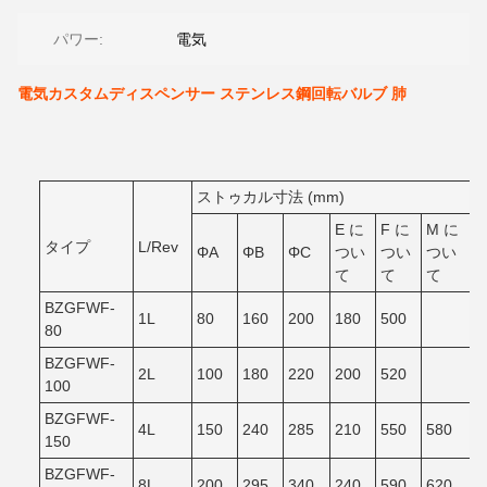
パワー:
電気
電気カスタムディスペンサー ステンレス鋼回転バルブ 肺
ストゥカル寸法 (mm)
E に
F に
M に
タイプ
L/Rev
ΦA
ΦB
ΦC
つい
つい
つい
て
て
て
BZGFWF-
1L
80
160
200
180
500
80
BZGFWF-
2L
100
180
220
200
520
100
BZGFWF-
4L
150
240
285
210
550
580
150
BZGFWF-
8L
200
295
340
240
590
620