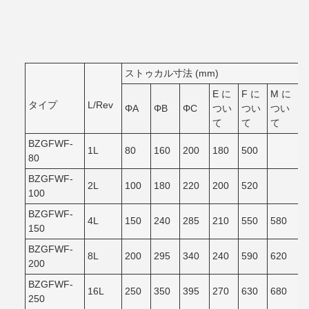
ストゥカル寸法 (mm)
E に
F に
M に
タイプ
L/Rev
ΦA
ΦB
ΦC
つい
つい
つい
て
て
て
BZGFWF-
1L
80
160
200
180
500
80
BZGFWF-
2L
100
180
220
200
520
100
BZGFWF-
4L
150
240
285
210
550
580
150
BZGFWF-
8L
200
295
340
240
590
620
200
BZGFWF-
16L
250
350
395
270
630
680
250