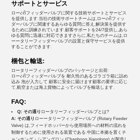
サポートとサービス
ローટરીフィッダーバルブに関する技術サポートとサービス
を提供します.当社の技術サポートチームは,ローટરીフィッ
ダーバルブに関連するあらゆる質問に答え,解決策を提供す
るために訓練されています.顧客サポートを24/7提供し,あら
ゆる質問に迅速に対応できますさらに,私たちのチームは,ロ
ーータリーフィッダーバルブの設置と保守サービスを提供
することができます.
梱包と輸送:
ロータリーフィッダーバルブのパッケージと出荷:
ローટરીフィッダーバルブを 耐久性のあるゴラゴラ箱に詰め
込み 泡が入力して 顧客に安全に届けます顧客の要求に応じ
て,航空または海上貨物によってバルブを輸送します.
FAQ:
Q: その通り
ロータリーフィッダーバルブとは?
A: その通り
ローータリーフィッダーバルブ (Rotary Feeder
Valve) は,フィードホッパーから使用場所への材料の流れを
制御するために使用される装置である.中国に本拠を置くチ
ャンホング・シアングロン (Chanhong Xianglong) が製造し