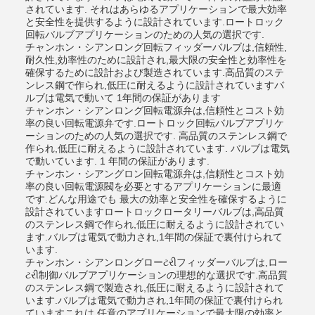
されています. それはあらゆるアプリケーションで最大効率
と安全性を提供するように設計されています.ロートロック
回転バルブアプリケーションのための人気の選択です.
チャンホン・シアンロング回転フィッダーバルブは,信頼性,
耐久性,効率性のために設計され,最大限の安全性と効率性を
確保するために設計および製造されています.高品質のステ
ンレス鋼で作られ,低圧に耐えるように設計されていますバ
ルブは電気で動いて 1年間の保証があります
チャンホン・シアンロング回転電源弁は,信頼性とコスト効
率の良い回転電源弁です.ロートロック回転バルブアプリケ
ーションのための人気の選択です. 高品質のステンレス鋼で
作られ,低圧に耐えるように設計されています. バルブは電気
で動いています. 1 年間の保証があります.
チャンホン・シアングロン回転電源弁は,信頼性とコスト効
率の良い回転電源閥を必要とするアプリケーションに最適
です.どんな用途でも 最大の効率と安全性を確保するように
設計されていますロートロックロータリーバルブは,高品質
のステンレス鋼で作られ,低圧に耐えるように設計されてい
ます.バルブは電気で動力され,1年間の保証で裏付けられて
います.
チャンホン・シアンロングローટરીフィッダーバルブは,ロー
ટરી制御バルブアプリケーションの理想的な選択です.高品質
のステンレス鋼で製造され,低圧に耐えるように設計されて
います.バルブは電気で動力され,1年間の保証で裏付けられ
ていますこれは,任意のアプリケーションで最大限の効率と