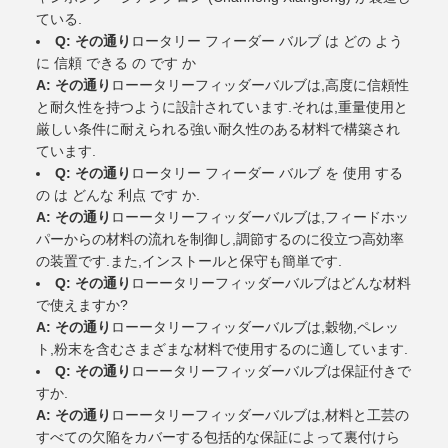
ている.
Q: その通り
ロータリー フィーダー バルブ は どの よう
に 信頼 できる の です か
A: その通り
ローータリーフィッダーバルブは,高度に信頼性
と耐久性を持つように設計されています.それは,重量使用と
厳しい条件に耐えられる強い耐久性のある材料で構築され
ています.
Q: その通り
ロータリー フィーダー バルブ を 使用 する
の は どんな 利点 です か.
A: その通り
ローータリーフィッダーバルブは,フィードホッ
パーからの材料の流れを制御し,調節するのに役立つ高効率
の装置です.また,インストールと保守も簡単です.
Q: その通り
ローータリーフィッダーバルブはどんな材料
で使えますか?
A: その通り
ローータリーフィッダーバルブは,穀物,ペレッ
ト,粉末を含むさまざまな材料で使用するのに適しています.
Q: その通り
ローータリーフィッダーバルブは保証付きで
すか.
A: その通り
ローータリーフィッダーバルブは,材料と工芸の
すべての欠陥をカバーする包括的な保証によって裏付けら