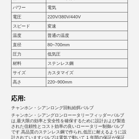
パワー
電気
電圧
220V/380V/440V
スピード
変速
温度
普通の温度
直径
80~700mm
圧力
低気圧
材料
ステンレス鋼
サイズ
カスタマイズ
高さ
220~900mm
応用:
チャンホン・シアンロング回転給餌バルブ
チャンホン・シアングロンローータリーフィッダーバルブ
は,最大限の効率と安全性を確保するために設計および製造
された信頼性とコスト効率の良いローータリー制御バルブ
です.高品質のステンレス鋼で作られ,低圧に耐えるように設
計されていますバルブは電気で動いて 1 年間の保証が保証