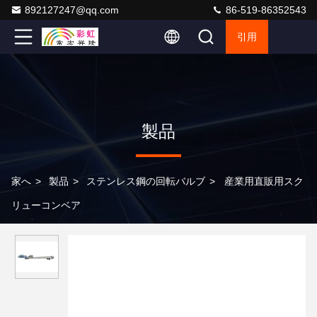
892127247@qq.com
86-519-86352543
引用
製品
家へ
>
製品
>
ステンレス鋼の回転バルブ
>
産業用直販用スク
リューコンベア