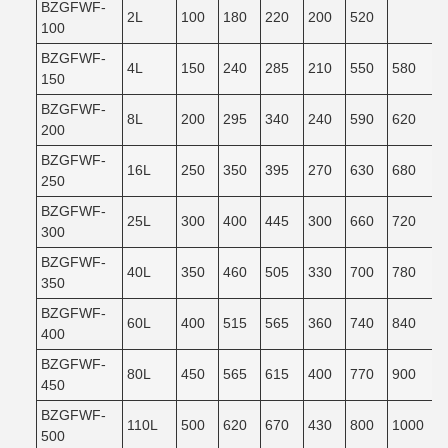
BZGFWF-
2L
100
180
220
200
520
100
BZGFWF-
4L
150
240
285
210
550
580
150
BZGFWF-
8L
200
295
340
240
590
620
200
BZGFWF-
16L
250
350
395
270
630
680
250
BZGFWF-
25L
300
400
445
300
660
720
300
BZGFWF-
40L
350
460
505
330
700
780
350
BZGFWF-
60L
400
515
565
360
740
840
400
BZGFWF-
80L
450
565
615
400
770
900
450
BZGFWF-
110L
500
620
670
430
800
1000
500