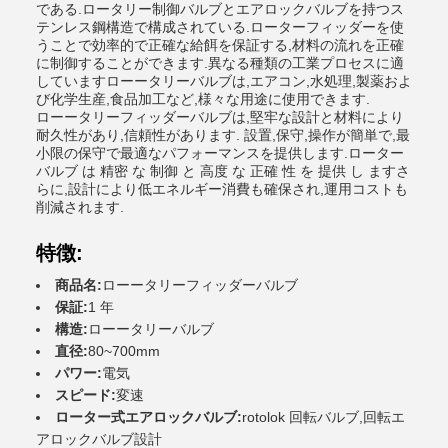
である.ロータリー制御バルブとエアロックバルブを持つス
テンレス鋼構造で構成されている.ローターフィッダーを使
うことで効率的で正確な給餌を保証する,材料の流れを正確
に制御することができます.異なる種類の工業プロセスに適
していますローータリーバルブは,エアコン,水処理,製薬およ
び化学生産,食品加工など,様々な用途に使用できます.
ローータリーフィッダーバルブは,堅牢な設計と材料により
耐久性があり,信頼性があります. 設置,保守,操作が簡単で,最
小限の保守で最適なパフォーマンスを提供します.ローター
バルブ は 精密 な 制御 と 高度 な 正確 性 を 提供 し ますさ
らに,設計により低エネルギー消費も確保され,運用コストも
削減されます.
特徴:
商品名:
ローータリーフィッダーバルブ
保証:
1 年
構造:
ローータリーバルブ
直径:
80~700mm
パワー:
電気
スピード:
変速
ローター式エアロックバルブ:
rotolok 回転バルブ,回転エ
アロックバルブ設計