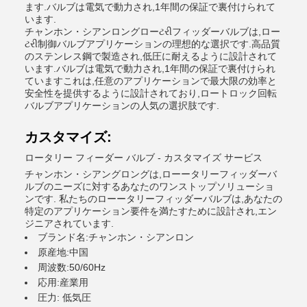
ます.バルブは電気で動力され,1年間の保証で裏付けられて
います.
チャンホン・シアンロングローટરીフィッダーバルブは,ロー
ટરી制御バルブアプリケーションの理想的な選択です.高品質
のステンレス鋼で製造され,低圧に耐えるように設計されて
います.バルブは電気で動力され,1年間の保証で裏付けられ
ていますこれは,任意のアプリケーションで最大限の効率と
安全性を提供するように設計されており,ロートロック回転
バルブアプリケーションの人気の選択肢です.
カスタマイズ:
ロータリー フィーダー バルブ - カスタマイズ サービス
チャンホン・シアングロングは,ローータリーフィッダーバ
ルブのニーズに対するあなたのワンストップソリューショ
ンです. 私たちのローータリーフィッダーバルブは,あなたの
特定のアプリケーション要件を満たすために設計され,エン
ジニアされています.
ブランド名:チャンホン・シアンロン
原産地:中国
周波数:50/60Hz
応用:産業用
圧力: 低気圧