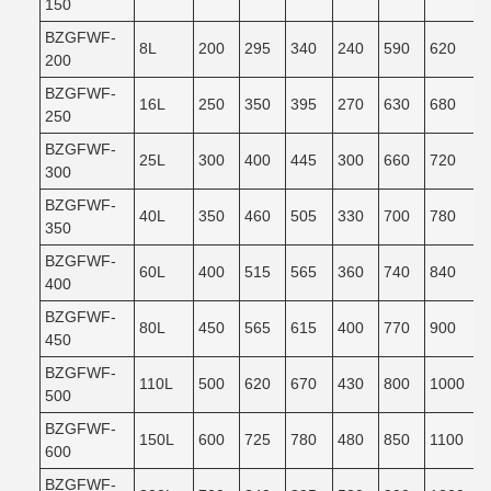
150
BZGFWF-
8L
200
295
340
240
590
620
200
BZGFWF-
16L
250
350
395
270
630
680
250
BZGFWF-
25L
300
400
445
300
660
720
300
BZGFWF-
40L
350
460
505
330
700
780
350
BZGFWF-
60L
400
515
565
360
740
840
400
BZGFWF-
80L
450
565
615
400
770
900
450
BZGFWF-
110L
500
620
670
430
800
1000
500
BZGFWF-
150L
600
725
780
480
850
1100
600
BZGFWF-