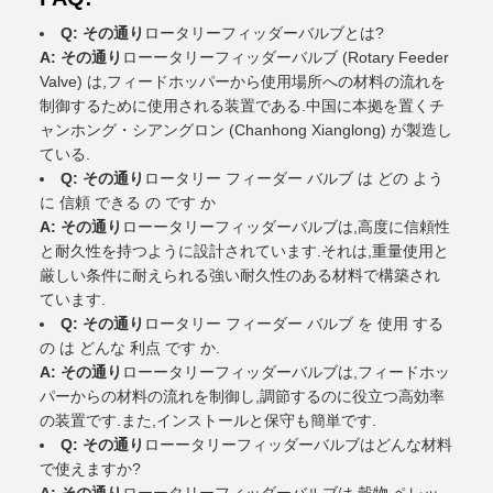
Q: その通り
ロータリーフィッダーバルブとは?
A: その通り
ローータリーフィッダーバルブ (Rotary Feeder
Valve) は,フィードホッパーから使用場所への材料の流れを
制御するために使用される装置である.中国に本拠を置くチ
ャンホング・シアングロン (Chanhong Xianglong) が製造し
ている.
Q: その通り
ロータリー フィーダー バルブ は どの よう
に 信頼 できる の です か
A: その通り
ローータリーフィッダーバルブは,高度に信頼性
と耐久性を持つように設計されています.それは,重量使用と
厳しい条件に耐えられる強い耐久性のある材料で構築され
ています.
Q: その通り
ロータリー フィーダー バルブ を 使用 する
の は どんな 利点 です か.
A: その通り
ローータリーフィッダーバルブは,フィードホッ
パーからの材料の流れを制御し,調節するのに役立つ高効率
の装置です.また,インストールと保守も簡単です.
Q: その通り
ローータリーフィッダーバルブはどんな材料
で使えますか?