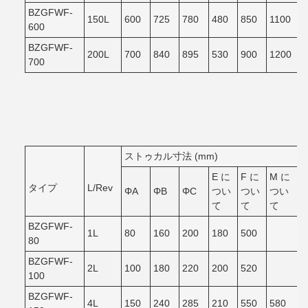
BZGFWF-
150L
600
725
780
480
850
1100
600
BZGFWF-
200L
700
840
895
530
900
1200
700
ストゥカル寸法 (mm)
E に
F に
M に
タイプ
L/Rev
ΦA
ΦB
ΦC
つい
つい
つい
て
て
て
BZGFWF-
1L
80
160
200
180
500
80
BZGFWF-
2L
100
180
220
200
520
100
BZGFWF-
4L
150
240
285
210
550
580