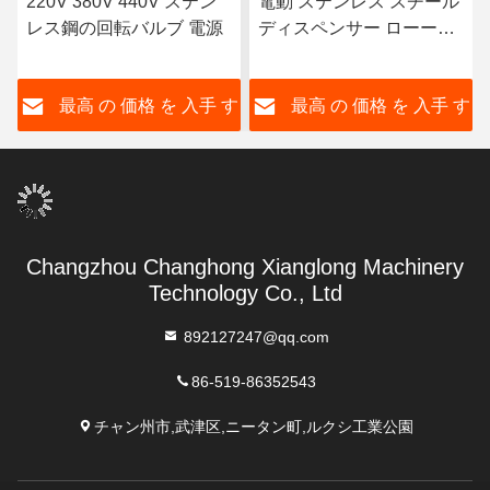
220V 380V 440V ステン
電動 ステンレス スチール
レス鋼の回転バルブ 電源
ディスペンサー ローータ
リー 肺弁
す
最高 の 価格 を 入手 す
最高 の 価格 を 入手 す
る
る
Changzhou Changhong Xianglong Machinery
Technology Co., Ltd
892127247@qq.com
86-519-86352543
チャン州市,武津区,ニータン町,ルクシ工業公園