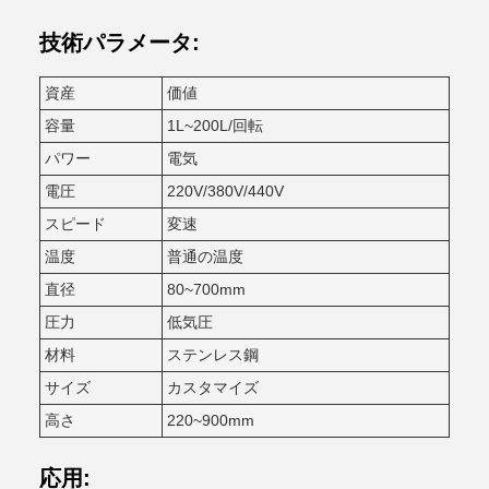
技術パラメータ:
資産
価値
容量
1L~200L/回転
パワー
電気
電圧
220V/380V/440V
スピード
変速
温度
普通の温度
直径
80~700mm
圧力
低気圧
材料
ステンレス鋼
サイズ
カスタマイズ
高さ
220~900mm
応用: