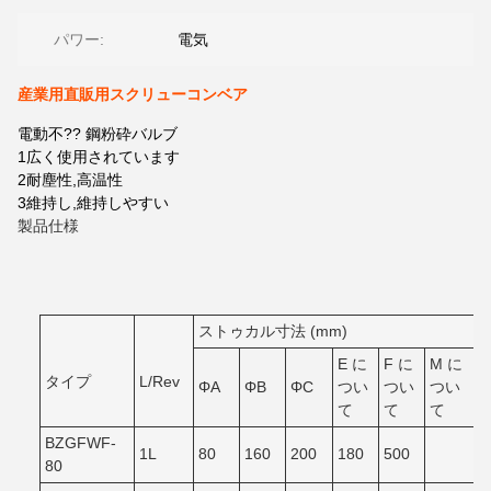
パワー:
電気
産業用直販用スクリューコンベア
電動不?? 鋼粉砕バルブ
1広く使用されています
2耐塵性,高温性
3維持し,維持しやすい
製品仕様
ストゥカル寸法 (mm)
E に
F に
M に
タイプ
L/Rev
ΦA
ΦB
ΦC
つい
つい
つい
て
て
て
BZGFWF-
1L
80
160
200
180
500
80