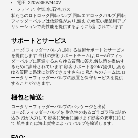
電圧: 220V/380V/440V
メディア: 空気,水,石油,ガス
私たちのロトロック回転バルブ,回転エアロックバルブ,回転
フィッダーバルブは信頼性があり,頑丈で,幅広い産業用アプ
リケーションで高性能を提供するように設計されています.
サポートとサービス
ローટરીフィッダーバルブに関する技術サポートとサービス
を提供します.当社の技術サポートチームは,ローટરીフィッ
ダーバルブに関連するあらゆる質問に答え,解決策を提供す
るために訓練されています.顧客サポートを24/7提供し,あら
ゆる質問に迅速に対応できますさらに,私たちのチームは,ロ
ーータリーフィッダーバルブの設置と保守サービスを提供
することができます.
梱包と輸送:
ロータリーフィッダーバルブのパッケージと出荷:
ローટરીフィッダーバルブを 耐久性のあるゴラゴラ箱に詰め
込み 泡が入力して 顧客に安全に届けます顧客の要求に応じ
て,航空または海上貨物によってバルブを輸送します.
FAQ: