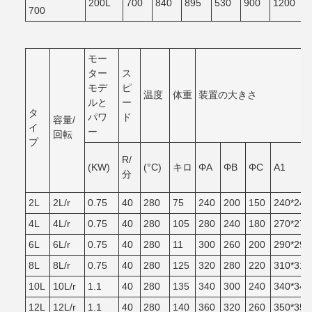
200L
700
840
895
530
900
1200
700
モー
ター
ス
モデ
ピ
温度
体重
装置の大きさ
ルと
ー
タ
パワ
ド
容量/
イ
ー
回転
プ
R/
(KW)
(°C)
キロ
ΦA
ΦB
ΦC
A1
分
2L
2L/r
0.75
40
280
75
240
200
150
240*240
4L
4L/r
0.75
40
280
105
280
240
180
270*270
6L
6L/r
0.75
40
280
11
300
260
200
290*290
8L
8L/r
0.75
40
280
125
320
280
220
310*310
10L
10L/r
1.1
40
280
135
340
300
240
340*340
12L
12L/r
1.1
40
280
140
360
320
260
350*350