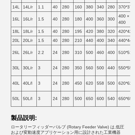
14L
14L/r
1.1
40
280
160
380
340
280
370*370
400 ×
16L
16L/r
1.5
40
280
180
400
360
300
400
18L
18L/r
1.5
40
280
195
420
380
320
420*420
20L
20L/r
1.5
40
280
210
440
400
340
440*440
26L
26L/r
2.2
24
280
310
500
460
400
510*510
30L
30L/r
3
24
280
350
560
500
440
550*550
40L
40L/l
3
24
280
450
620
558
500
620*620
50L
50L/l
3
24
280
500
650
600
540
650*650
製品説明:
ロータリーフィッダーバルブ (Rotary Feeder Valve) は,低圧
および変動速度アプリケーション用に設計された工業機器