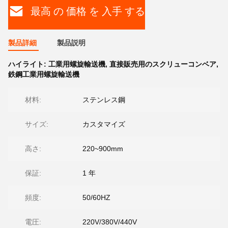
最高 の 価格 を 入手 する
製品詳細
製品説明
ハイライト:
工業用螺旋輸送機
,
直接販売用のスクリューコンベア
,
鉄鋼工業用螺旋輸送機
材料:
ステンレス鋼
サイズ:
カスタマイズ
高さ:
220~900mm
保証:
1 年
頻度:
50/60HZ
電圧:
220V/380V/440V