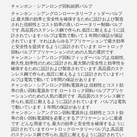
チャンホン・シアンロング回転給餌バルブ
チャンホン・シアングロンローータリーフィッダーバルブ
は,最大限の効率と安全性を確保するために設計および製造
された信頼性とコスト効率の良いローータリー制御バルブ
です.高品質のステンレス鋼で作られ,低圧に耐えるように設
計されていますバルブは電気で動いて 1 年間の保証が保証
されています. それはあらゆるアプリケーションで最大効率
と安全性を提供するように設計されています.ロートロック
回転バルブアプリケーションのための人気の選択です.
チャンホン・シアンロング回転フィッダーバルブは,信頼性,
耐久性,効率性のために設計され,最大限の安全性と効率性を
確保するために設計および製造されています.高品質のステ
ンレス鋼で作られ,低圧に耐えるように設計されていますバ
ルブは電気で動いて 1年間の保証があります
チャンホン・シアンロング回転電源弁は,信頼性とコスト効
率の良い回転電源弁です.ロートロック回転バルブアプリケ
ーションのための人気の選択です. 高品質のステンレス鋼で
作られ,低圧に耐えるように設計されています. バルブは電気
で動いています. 1 年間の保証があります.
チャンホン・シアングロン回転電源弁は,信頼性とコスト効
率の良い回転電源閥を必要とするアプリケーションに最適
です.どんな用途でも 最大の効率と安全性を確保するように
設計されていますロートロックロータリーバルブは,高品質
のステンレス鋼で作られ,低圧に耐えるように設計されてい